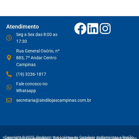
Atendimento
Seg a Sex das 8:00 as
17:30
Rua General Osório, nº
883, 7º Andar Centro
Campinas
(19) 3236-1817
Fale conosco no
Whatsapp
secretaria@sindilojascampinas.com.br
Copyright © 2025, Sindicato dos Lojistas do Comércio de Campinas e Região.
Todos os direitos reservados. Todos os textos, imagens, gráficos, vídeos e outros