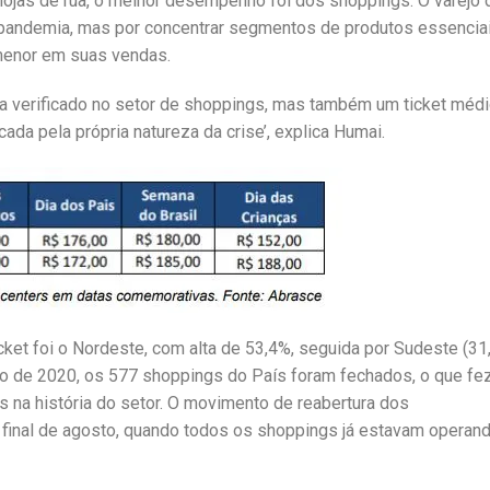
ojas de rua, o melhor desempenho foi dos shoppings. O varejo d
pandemia, mas por concentrar segmentos de produtos essenciai
menor em suas vendas.
nca verificado no setor de shoppings, mas também um ticket méd
da pela própria natureza da crise’, explica Humai.
et foi o Nordeste, com alta de 53,4%, seguida por Sudeste (31
rço de 2020, os 577 shoppings do País foram fechados, o que f
a história do setor. O movimento de reabertura dos
o final de agosto, quando todos os shoppings já estavam operand