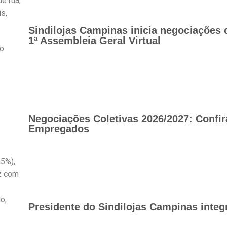
e rua,
s,
Sindilojas Campinas inicia negociações 
1ª Assembleia Geral Virtual
io
Negociações Coletivas 2026/2027: Confir
Empregados
,5%),
ez com
o,
Presidente do Sindilojas Campinas integ