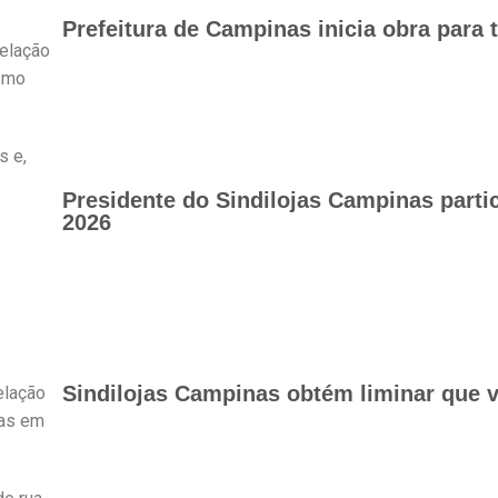
Prefeitura de Campinas inicia obra para 
relação
esmo
s e,
Presidente do Sindilojas Campinas part
2026
Sindilojas Campinas obtém liminar que v
elação
vas em