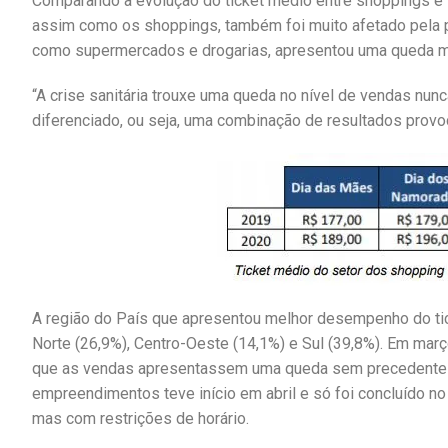
Comparando a evolução do ticket médio entre shoppings e l
assim como os shoppings, também foi muito afetado pela 
como supermercados e drogarias, apresentou uma queda 
“A crise sanitária trouxe uma queda no nível de vendas nu
diferenciado, ou seja, uma combinação de resultados provoca
A região do País que apresentou melhor desempenho do tick
Norte (26,9%), Centro-Oeste (14,1%) e Sul (39,8%). Em ma
que as vendas apresentassem uma queda sem precedentes n
empreendimentos teve início em abril e só foi concluído n
mas com restrições de horário.