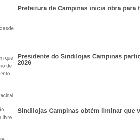
Prefeitura de Campinas inicia obra para 
r desde
Presidente do Sindilojas Campinas part
em que
2026
rmo de
mento
acinal.
ão
Sindilojas Campinas obtém liminar que v
 livre
ere