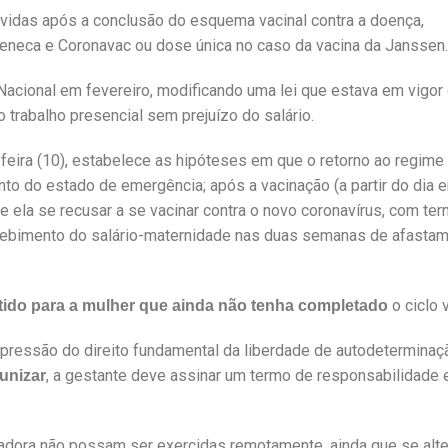
rávidas após a conclusão do esquema vacinal contra a doença,
Zeneca e Coronavac ou dose única no caso da vacina da Janssen.
Nacional em fevereiro, modificando uma lei que estava em vigo
 trabalho presencial sem prejuízo do salário.
ta-feira (10), estabelece as hipóteses em que o retorno ao regime
nto do estado de emergência; após a vacinação (a partir do dia 
e ela se recusar a se vacinar contra o novo coronavírus, com te
cebimento do salário-maternidade nas duas semanas de afasta
o ciclo v
tido para a mulher que ainda não tenha completado
xpressão do direito fundamental da liberdade de autodeterminaç
, a gestante deve assinar um termo de responsabilidade e
unizar
hadora não possam ser exercidas remotamente, ainda que se alt