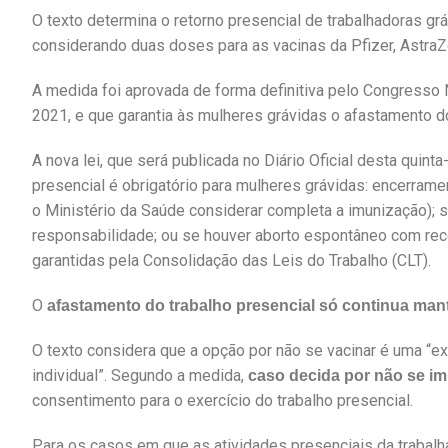
O texto determina o retorno presencial de trabalhadoras g
considerando duas doses para as vacinas da Pfizer, Astra
A medida foi aprovada de forma definitiva pelo Congresso 
2021, e que garantia às mulheres grávidas o afastamento do
A nova lei, que será publicada no Diário Oficial desta quin
presencial é obrigatório para mulheres grávidas: encerrame
o Ministério da Saúde considerar completa a imunização); s
responsabilidade; ou se houver aborto espontâneo com re
garantidas pela Consolidação das Leis do Trabalho (CLT).
O
afastamento do trabalho presencial só continua man
O texto considera que a opção por não se vacinar é uma “e
individual”. Segundo a medida,
caso decida por não se im
consentimento para o exercício do trabalho presencial.
Para os casos em que as atividades presenciais da trabal