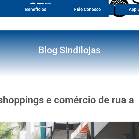
Portal de 
Benefícios
Fale Conosco
App S
Blog Sindilojas
 shoppings e comércio de rua a