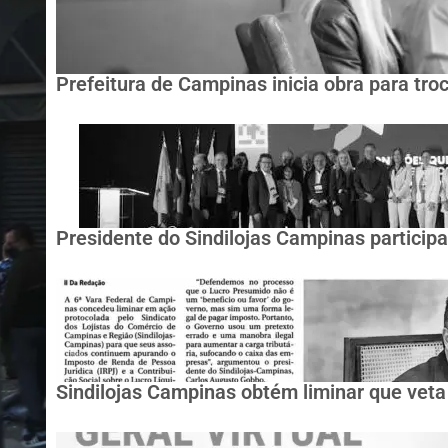
Prefeitura de Campinas inicia obra para tro
Presidente do Sindilojas Campinas partici
Sindilojas Campinas obtém liminar que veta