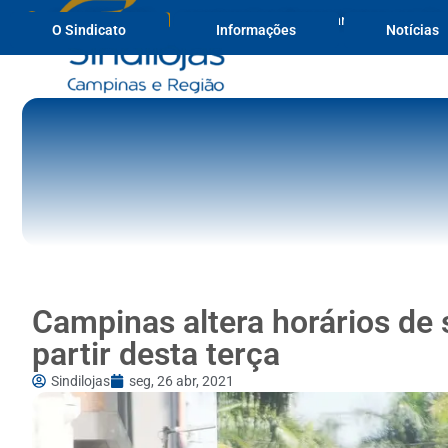
(19) 3236-1817
secretaria@sindilojascampinas.com.br
O Sindicato
Informações
Notícias
Campinas altera horários de
partir desta terça
Sindilojas
seg, 26 abr, 2021