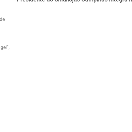
 de
gel”,