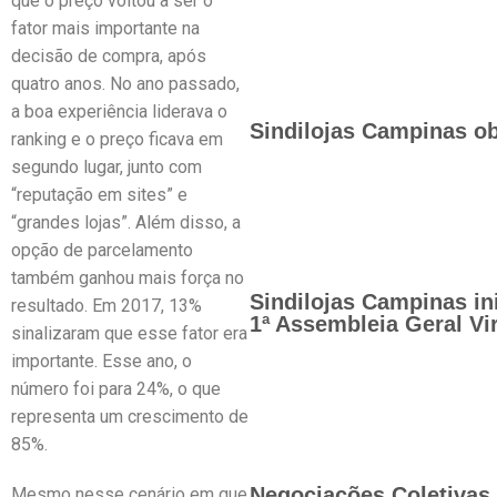
que o preço voltou a ser o
fator mais importante na
decisão de compra, após
quatro anos. No ano passado,
a boa experiência liderava o
Sindilojas Campinas ob
ranking e o preço ficava em
segundo lugar, junto com
“reputação em sites” e
“grandes lojas”. Além disso, a
opção de parcelamento
também ganhou mais força no
Sindilojas Campinas in
resultado. Em 2017, 13%
1ª Assembleia Geral Vir
sinalizaram que esse fator era
importante. Esse ano, o
número foi para 24%, o que
representa um crescimento de
85%.
Negociações Coletivas 
Mesmo nesse cenário em que