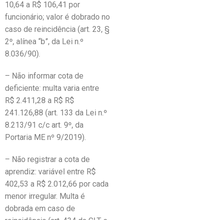
10,64 a R$ 106,41 por
funcionário; valor é dobrado no
caso de reincidência (art. 23, §
2º, alínea “b”, da Lei n.º
8.036/90).
– Não informar cota de
deficiente: multa varia entre
R$ 2.411,28 a R$ R$
241.126,88 (art. 133 da Lei n.º
8.213/91 c/c art. 9º, da
Portaria ME nº 9/2019).
– Não registrar a cota de
aprendiz: variável entre R$
402,53 a R$ 2.012,66 por cada
menor irregular. Multa é
dobrada em caso de