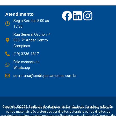
Atendimento
Seg a Sex das 8:00 as
17:30
Rua General Osório, nº
883, 7º Andar Centro
Campinas
(19) 3236-1817
Fale conosco no
Whatsapp
secretaria@sindilojascampinas.com.br
Copyright © 2025, Sindicato dos Lojistas do Comércio de Campinas e Região.
Todos os direitos reservados. Todos os textos, imagens, gráficos, vídeos e
outros materiais são protegidos por direitos autorais e outros direitos de
propriedade intelectual pertencentes ao Sindicato dos Lojistas do Comércio de