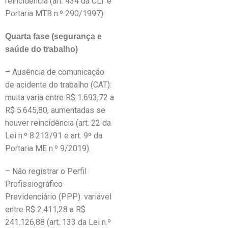
reincidência (art. 434 da CLT e
Portaria MTB n.º 290/1997).
Quarta fase (segurança e
saúde do trabalho)
– Ausência de comunicação
de acidente do trabalho (CAT):
multa varia entre R$ 1.693,72 a
R$ 5.645,80, aumentadas se
houver reincidência (art. 22 da
Lei n.º 8.213/91 e art. 9º da
Portaria ME n.º 9/2019).
– Não registrar o Perfil
Profissiográfico
Previdenciário (PPP): variável
entre R$ 2.411,28 a R$
241.126,88 (art. 133 da Lei n.º