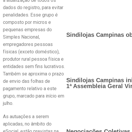
à atualização de todos os
dados do registro, para evitar
penalidades. Esse grupo é
composto por micros e
pequenas empresas do
Sindilojas Campinas ob
Simples Nacional,
empregadores pessoas
físicas (exceto doméstico),
produtor rural pessoa física e
entidades sem fins lucrativos.
Também se aproxima o prazo
Sindilojas Campinas in
de envio das folhas de
1ª Assembleia Geral Vir
pagamento relativo a este
grupo, marcado para início em
julho.
As autuações a serem
aplicadas, no âmbito do
Negociações Coletivas 
eSocial, estão previstas na