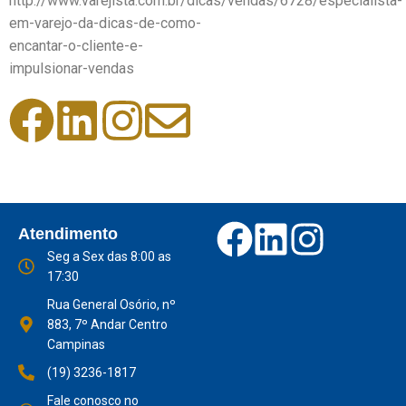
http://www.varejista.com.br/dicas/vendas/6728/especialista-
em-varejo-da-dicas-de-como-
encantar-o-cliente-e-
impulsionar-vendas
Atendimento
Seg a Sex das 8:00 as
17:30
Rua General Osório, nº
883, 7º Andar Centro
Campinas
(19) 3236-1817
Fale conosco no