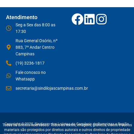
Atendimento
Seg a Sex das 8:00 as
17:30
Rua General Osório, nº
883, 7º Andar Centro
Campinas
(19) 3236-1817
Fale conosco no
Whatsapp
secretaria@sindilojascampinas.com.br
Copyright © 2025, Sindicato dos Lojistas do Comércio de Campinas e Região.
Todos os direitos reservados. Todos os textos, imagens, gráficos, vídeos e outros
materiais são protegidos por direitos autorais e outros direitos de propriedade