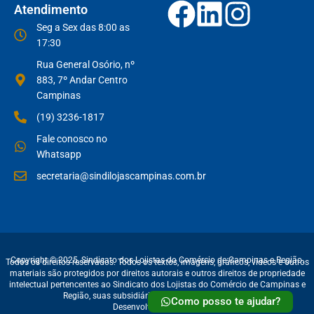
Atendimento
Seg a Sex das 8:00 as
17:30
Rua General Osório, nº
883, 7º Andar Centro
Campinas
(19) 3236-1817
Fale conosco no
Whatsapp
secretaria@sindilojascampinas.com.br
Copyright © 2025, Sindicato dos Lojistas do Comércio de Campinas e Região.
Todos os direitos reservados. Todos os textos, imagens, gráficos, vídeos e outros
materiais são protegidos por direitos autorais e outros direitos de propriedade
intelectual pertencentes ao Sindicato dos Lojistas do Comércio de Campinas e
Região, suas subsidiárias, afiliadas e licenciantes.
Como posso te ajudar?
Desenvolvido por
RAJO