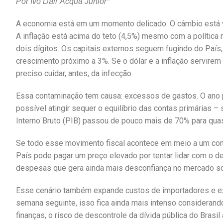
Por Ivo Dall´Acqua Junior*
A economia está em um momento delicado. O câmbio está 
A inflação está acima do teto (4,5%) mesmo com a política 
dois dígitos. Os capitais externos seguem fugindo do País,
crescimento próximo a 3%. Se o dólar e a inflação servirem 
preciso cuidar, antes, da infecção.
Essa contaminação tem causa: excessos de gastos. O ano 
possível atingir sequer o equilíbrio das contas primárias –
Interno Bruto (PIB) passou de pouco mais de 70% para qua
Se todo esse movimento fiscal acontece em meio a um co
País pode pagar um preço elevado por tentar lidar com o de
despesas que gera ainda mais desconfiança no mercado s
Esse cenário também expande custos de importadores e exp
semana seguinte, isso fica ainda mais intenso considera
finanças, o risco de descontrole da dívida pública do Brasi