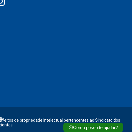
ão.
 direitos de propriedade intelectual pertencentes ao Sindicato dos
ciantes.
Como posso te ajudar?