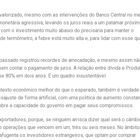
valorizado, mesmo com as intervenções do Banco Central no me
monetária agressiva, levando os juros reais a um patamar próxi
 com o investimento muito abaixo do precisaria para manter o
de termômetro, a febre está muito alta e, para lidar com esse qu
passado registrou recordes de arrecadação, e mesmo assim não
 sem contar o pagamento de juros. A relação entre dívida e Produ
se 80% em dois anos. É um quadro insustentável.
ntexto econômico melhor do que o esperado, também é verdade
sajuste de forma artificial, com uma política de aumento consta
obre a capacidade do governo em pagar seus compromissos.
ortadores, porque, se ninguém arrisca dizer qual será o câmbi
ndo operações que vencem em um, três ou seis meses. No âmbito
l afugenta os investidores estrangeiros, que optam por comprar