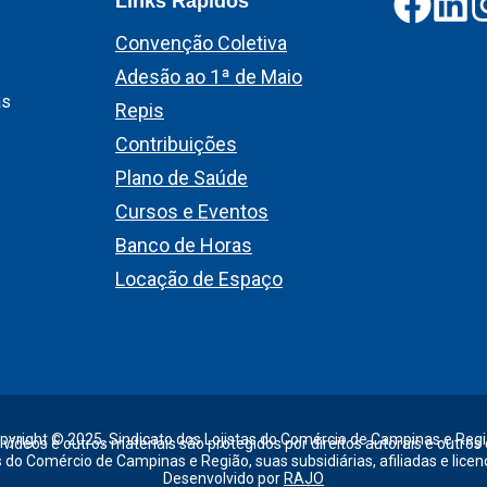
Links Rápidos
Convenção Coletiva
Adesão ao 1ª de Maio
as
Repis
Contribuições
Plano de Saúde
Cursos e Eventos
Banco de Horas
Locação de Espaço
pyright © 2025, Sindicato dos Lojistas do Comércio de Campinas e Regi
 vídeos e outros materiais são protegidos por direitos autorais e outros
s do Comércio de Campinas e Região, suas subsidiárias, afiliadas e licen
Desenvolvido por
RAJO