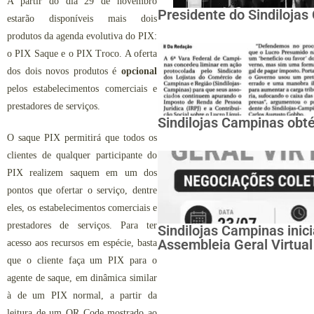
A partir do dia 29 de novembro
Presidente do Sindiloja
estarão disponíveis mais dois
produtos da agenda evolutiva do PIX:
o PIX Saque e o PIX Troco. A oferta
dos dois novos produtos é
opcional
pelos estabelecimentos comerciais e
prestadores de serviços.
Sindilojas Campinas obté
O saque PIX permitirá que todos os
clientes de qualquer participante do
PIX realizem saquem em um dos
pontos que ofertar o serviço, dentre
eles, os estabelecimentos comerciais e
prestadores de serviços. Para ter
Sindilojas Campinas inic
Assembleia Geral Virtual
acesso aos recursos em espécie, basta
que o cliente faça um PIX para o
agente de saque, em dinâmica similar
à de um PIX normal, a partir da
leitura de um QR Code mostrado ao