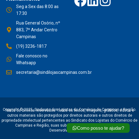
Seg a Sex das 8:00 as
17:30
Rua General Osório, nº
883, 7º Andar Centro
Campinas
(19) 3236-1817
Fale conosco no
Whatsapp
secretaria@sindilojascampinas.com.br
Copyright © 2025, Sindicato dos Lojistas do Comércio de Campinas e Região.
Todos os direitos reservados. Todos os textos, imagens, gráficos, vídeos e
outros materiais são protegidos por direitos autorais e outros direitos de
propriedade intelectual pertencentes ao Sindicato dos Lojistas do Comércio de
Campinas e Região, suas subsidiárias, afiliadas e licenciantes.
Como posso te ajudar?
Desenvolvido por
RAJO