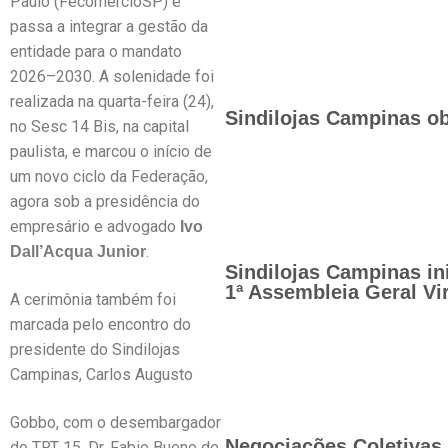
Paulo (FecomercioSP) e
passa a integrar a gestão da
entidade para o mandato
2026–2030. A solenidade foi
realizada na quarta-feira (24),
Sindilojas Campinas ob
no Sesc 14 Bis, na capital
paulista, e marcou o início de
um novo ciclo da Federação,
agora sob a presidência do
empresário e advogado
Ivo
.
Dall’Acqua Junior
Sindilojas Campinas in
1ª Assembleia Geral Vir
A cerimônia também foi
marcada pelo encontro do
presidente do Sindilojas
Campinas, Carlos Augusto
Gobbo, com o desembargador
Negociações Coletivas 
do TRT 15, Dr. Fabio Bueno de