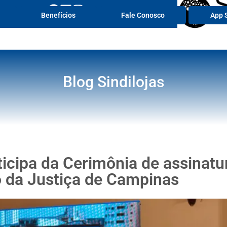
Portal de 
Benefícios
Fale Conosco
App S
Blog Sindilojas
ticipa da Cerimônia de assinatu
 da Justiça de Campinas