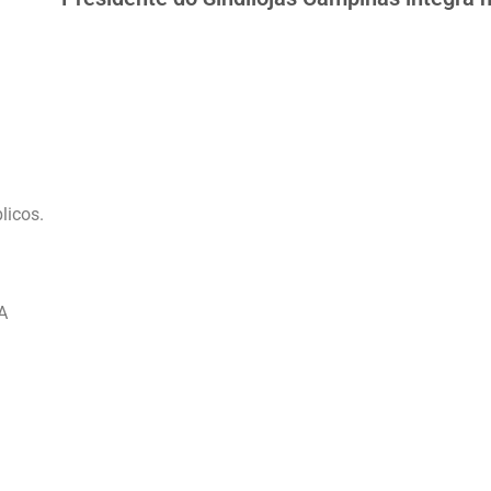
licos.
A