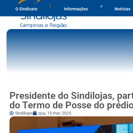
(19) 3236-1817
secretaria@sindilojascampinas.com.br
O Sindicato
Informações
Notícias
Presidente do Sindilojas, par
do Termo de Posse do prédio
Sindilojas
qua, 19 mar, 2025