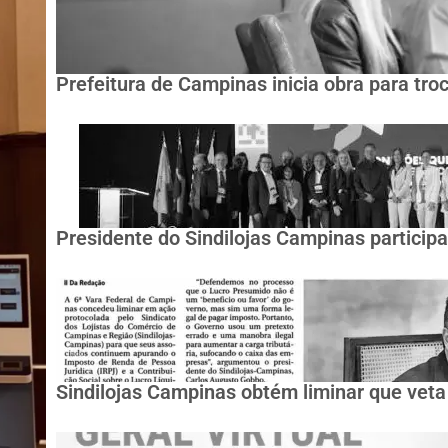
Prefeitura de Campinas inicia obra para tro
Presidente do Sindilojas Campinas partici
Sindilojas Campinas obtém liminar que veta