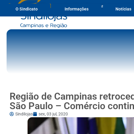
(19) 3236-1817
secretaria@sindilojascampinas.com.br
O Sindicato
Informações
Notícias
Região de Campinas retroced
São Paulo – Comércio conti
Sindilojas
sex, 03 jul, 2020