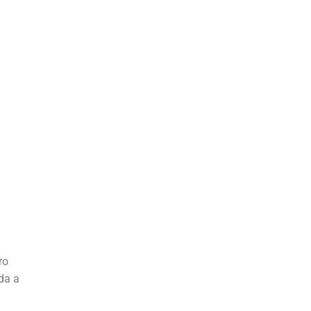
ro
da a