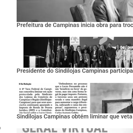
Prefeitura de Campinas inicia obra para tro
Presidente do Sindilojas Campinas partici
Sindilojas Campinas obtém liminar que veta
o