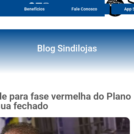
Portal de 
Benefícios
Fale Conosco
App S
Blog Sindilojas
e para fase vermelha do Plano
nua fechado