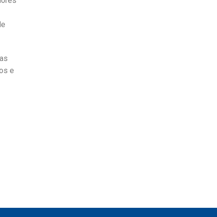
dores
de
tas
os e