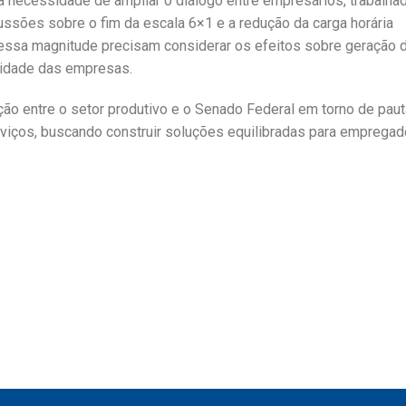
a necessidade de ampliar o diálogo entre empresários, trabalha
ssões sobre o fim da escala 6×1 e a redução da carga horária
essa magnitude precisam considerar os efeitos sobre geração 
vidade das empresas.
ção entre o setor produtivo e o Senado Federal em torno de pau
rviços, buscando construir soluções equilibradas para empregad