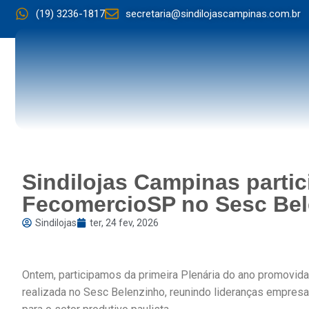
(19) 3236-1817
secretaria@sindilojascampinas.com.br
Sindilojas Campinas partic
FecomercioSP no Sesc Bel
Sindilojas
ter, 24 fev, 2026
Ontem, participamos da primeira Plenária do ano promovid
realizada no
Sesc Belenzinho
, reunindo lideranças empres