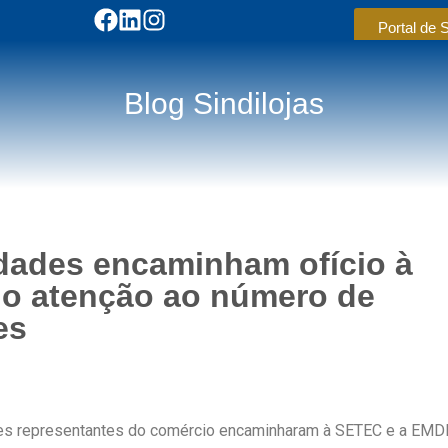
Portal de 
Blog Sindilojas
dades encaminham ofício à
o atenção ao número de
es
des representantes do comércio encaminharam à SETEC e a EM