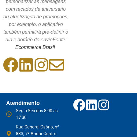
personalizar as mensagens
com recados de aniversário
ou atualização de promoções,
por exemplo, o aplicativo
também permitirá pré-definir o
dia e horário do envioFonte:
Ecommerce Brasil
Atendimento
Seg a Sex das 8:00 as
17:30
Rua General Osório, nº
883, 7º Andar Centro