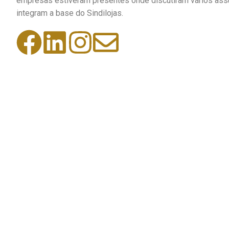
empresas estiveram presentes onde discutiram vários assun
integram a base do Sindilojas.