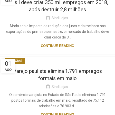
AGO
Brasil deve criar 350 mil empregos em 2018,
após destruir 2,8 milhões
SindiLojas
Ainda sob o impacto da redução dos juros e da melhora nas
exportações do primeiro semestre, o mercado de trabalho deve
criar cerca de 3...
CONTINUE READING
NOTÍCIAS
01
AGO
Varejo paulista elimina 1.791 empregos
formais em maio
SindiLojas
O comércio varejista no Estado de São Paulo eliminou 1.791
postos formais de trabalho em maio, resultado de 75.112
admissões e 76.903 d...
CONTINUE READING