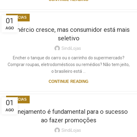
NOTÍCIAS
01
AGO
Comércio cresce, mas consumidor está mais
seletivo
SindiLojas
Encher o tanque do carro ou o carrinho do supermercado?
Comprar roupas, eletrodomésticos ou remédios? Não tem jeito,
o brasileiro está ...
CONTINUE READING
NOTÍCIAS
01
AGO
Planejamento é fundamental para o sucesso
ao fazer promoções
SindiLojas