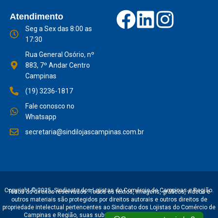
Atendimento
Seg a Sex das 8:00 as
17:30
Rua General Osório, nº
883, 7º Andar Centro
Campinas
(19) 3236-1817
Fale conosco no
Whatsapp
secretaria@sindilojascampinas.com.br
Copyright © 2025, Sindicato dos Lojistas do Comércio de Campinas e Região.
Todos os direitos reservados. Todos os textos, imagens, gráficos, vídeos e
outros materiais são protegidos por direitos autorais e outros direitos de
propriedade intelectual pertencentes ao Sindicato dos Lojistas do Comércio de
Campinas e Região, suas subsidiárias, afiliadas e licenciantes.