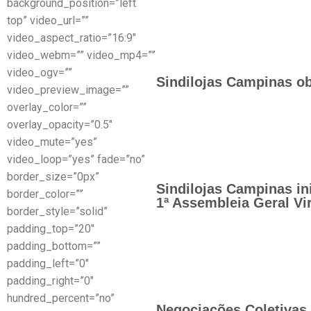
background_position=”left
top” video_url=””
video_aspect_ratio=”16:9″
video_webm=”” video_mp4=””
video_ogv=””
Sindilojas Campinas ob
video_preview_image=””
overlay_color=””
overlay_opacity=”0.5″
video_mute=”yes”
video_loop=”yes” fade=”no”
border_size=”0px”
Sindilojas Campinas in
border_color=””
1ª Assembleia Geral Vir
border_style=”solid”
padding_top=”20″
padding_bottom=””
padding_left=”0″
padding_right=”0″
hundred_percent=”no”
Negociações Coletivas 