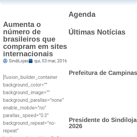
Agenda
Aumenta o
número de
Últimas Notícias
brasileiros que
compram em sites
internacionais
SindiLojas
qui, 03 mar, 2016
Prefeitura de Campinas 
[fusion_builder_container
background_color=””
background_image=””
background_parallax=”none”
enable_mobile=”no”
parallax_speed=”0.3″
Presidente do Sindilo
background_repeat=”no-
2026
repeat”