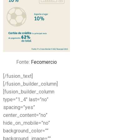
Fonte:
Fecomercio
[/fusion_text]
[/fusion_builder_column]
[fusion_builder_column
type=”1_4″ last=”no”
spacing=”yes”
center_content=”no”
hide_on_mobile=”no”
background_color=””
background_image=””