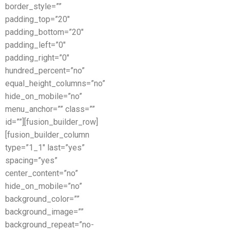
border_style=””
padding_top=”20″
padding_bottom=”20″
padding_left=”0″
padding_right=”0″
hundred_percent=”no”
equal_height_columns=”no”
hide_on_mobile=”no”
menu_anchor=”” class=””
id=””][fusion_builder_row]
[fusion_builder_column
type=”1_1″ last=”yes”
spacing=”yes”
center_content=”no”
hide_on_mobile=”no”
background_color=””
background_image=””
background_repeat=”no-