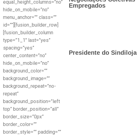
equal_height_columns=”no”
Empregados
hide_on_mobile=”no”
menu_anchor=”” class=””
id=””][fusion_builder_row]
[fusion_builder_column
type=”1_1″ last=”yes”
spacing=”yes”
Presidente do Sindiloj
center_content=”no”
hide_on_mobile=”no”
background_color=””
background_image=””
background_repeat=”no-
repeat”
background_position=”left
top” border_position=”all”
border_size=”0px”
border_color=””
border_style=”” padding=””