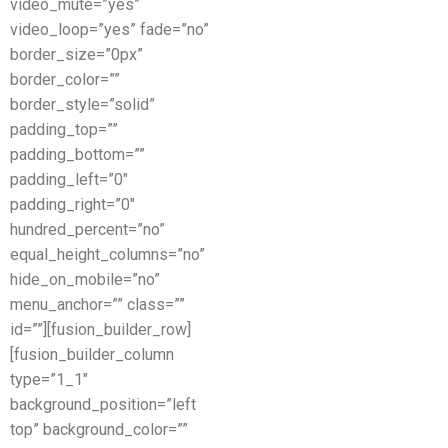
video_mute=”yes”
video_loop=”yes” fade=”no”
border_size=”0px”
border_color=””
border_style=”solid”
padding_top=””
padding_bottom=””
padding_left=”0″
padding_right=”0″
hundred_percent=”no”
equal_height_columns=”no”
hide_on_mobile=”no”
menu_anchor=”” class=””
id=””][fusion_builder_row]
[fusion_builder_column
type=”1_1″
background_position=”left
top” background_color=””