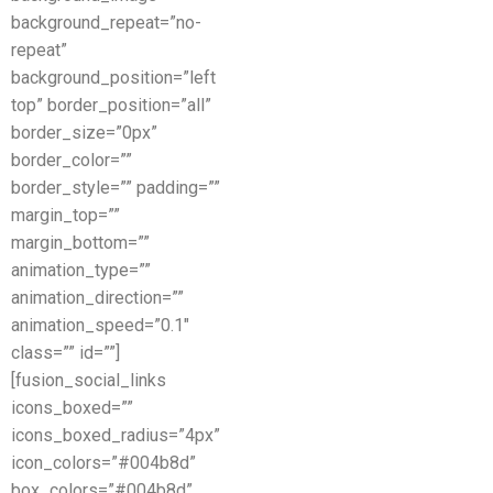
background_repeat=”no-
repeat”
background_position=”left
top” border_position=”all”
border_size=”0px”
border_color=””
border_style=”” padding=””
margin_top=””
margin_bottom=””
animation_type=””
animation_direction=””
animation_speed=”0.1″
class=”” id=””]
[fusion_social_links
icons_boxed=””
icons_boxed_radius=”4px”
icon_colors=”#004b8d”
box_colors=”#004b8d”