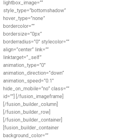
lightbox_image=””
style_type=”bottomshadow”
hover_type=”none”
bordercolor=””
bordersize=”0px”
borderradius=”0″ stylecolor=””
align=”center” link=””
linktarget=”_self”
animation_type=”0″
animation_direction=”down”
animation_speed=”0.1″
hide_on_mobile=”no” class=””
id=””]
[/fusion_imageframe]
[/fusion_builder_column]
[/fusion_builder_row]
[/fusion_builder_container]
[fusion_builder_container
background_color=””