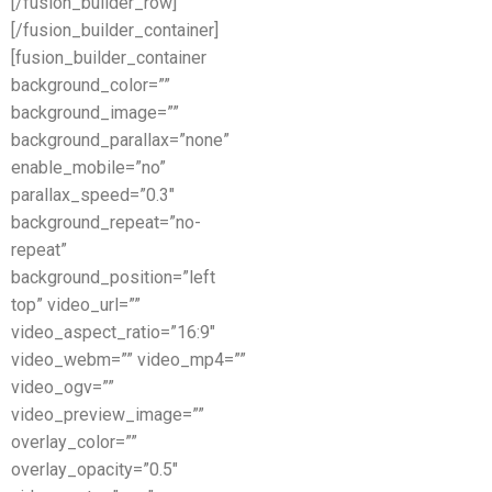
[/fusion_builder_row]
[/fusion_builder_container]
[fusion_builder_container
background_color=””
background_image=””
background_parallax=”none”
enable_mobile=”no”
parallax_speed=”0.3″
background_repeat=”no-
repeat”
background_position=”left
top” video_url=””
video_aspect_ratio=”16:9″
video_webm=”” video_mp4=””
video_ogv=””
video_preview_image=””
overlay_color=””
overlay_opacity=”0.5″