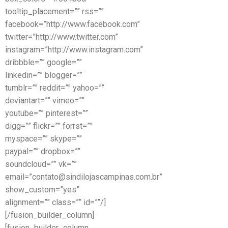
tooltip_placement=”” rss=””
facebook=”http://www.facebook.com”
twitter=”http://www.twitter.com”
instagram=”http://www.instagram.com”
dribbble=”” google=””
linkedin=”” blogger=””
tumblr=”” reddit=”” yahoo=””
deviantart=”” vimeo=””
youtube=”” pinterest=””
digg=”” flickr=”” forrst=””
myspace=”” skype=””
paypal=”” dropbox=””
soundcloud=”” vk=””
email=”contato@sindilojascampinas.com.br”
show_custom=”yes”
alignment=”” class=”” id=””/]
[/fusion_builder_column]
[fusion_builder_column