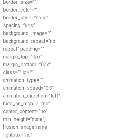
border_size=””
border_color=””
border_style=”solid”
spacing=”yes”
background_image=””
background_repeat=”no-
repeat” padding=””
margin_top=”0px”
margin_bottom=”0px”
class=”” id=””
animation_type=””
animation_speed=”0.3″
animation_direction=”left”
hide_on_mobile=”no”
center_content=”no”
min_height=”none”]
[fusion_imageframe
lightbox=”no”