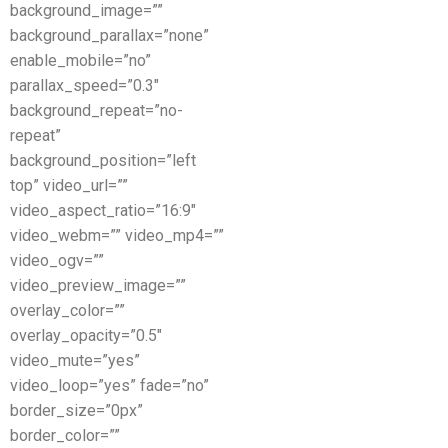
background_image=””
background_parallax=”none”
enable_mobile=”no”
parallax_speed=”0.3″
background_repeat=”no-
repeat”
background_position=”left
top” video_url=””
video_aspect_ratio=”16:9″
video_webm=”” video_mp4=””
video_ogv=””
video_preview_image=””
overlay_color=””
overlay_opacity=”0.5″
video_mute=”yes”
video_loop=”yes” fade=”no”
border_size=”0px”
border_color=””